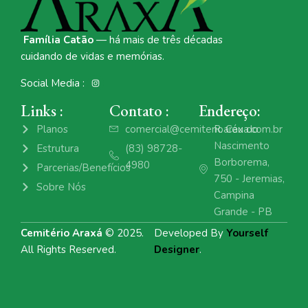
Família Catão
— há mais de três décadas
cuidando de vidas e memórias.
Social Media :
Links :
Contato :
Endereço:
Planos
comercial@cemiterioaraxa.com.br
R. Céu do
Nascimento
Estrutura
(83) 98728-
Borborema,
4980
Parcerias/Benefícios
750 - Jeremias,
Sobre Nós
Campina
Grande - PB
Cemitério Araxá
© 2025.
Developed By
Yourself
All Rights Reserved.
Designer
.