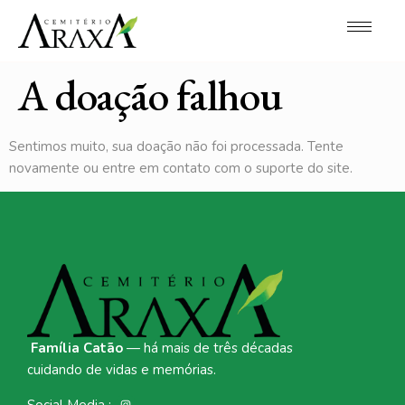
A doação falhou
Sentimos muito, sua doação não foi processada. Tente
novamente ou entre em contato com o suporte do site.
Família Catão
— há mais de três décadas
cuidando de vidas e memórias.
Social Media :