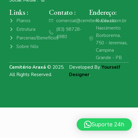
Links :
Contato :
Endereço:
Planos
comercial@cemiterioaraxa.com.br
R. Céu do
Nascimento
Estrutura
(83) 98728-
Borborema,
4980
Parcerias/Benefícios
750 - Jeremias,
Sobre Nós
Campina
Grande - PB
Cemitério Araxá
© 2025.
Developed By
Yourself
All Rights Reserved.
Designer
.
Suporte 24h